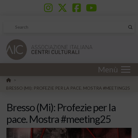
Sub
Search
Menù
HOME
>
BRESSO (MI): PROFEZIE PER LA PACE. MOSTRA #MEETING25
Bresso (Mi): Profezie per la
pace. Mostra #meeting25