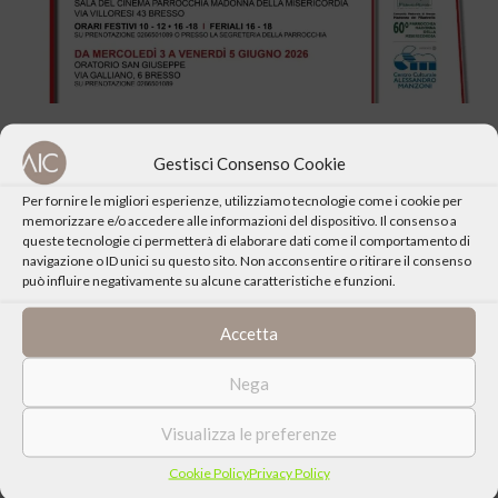
Gestisci Consenso Cookie
Per fornire le migliori esperienze, utilizziamo tecnologie come i cookie per
memorizzare e/o accedere alle informazioni del dispositivo. Il consenso a
CONDIVIDI QUESTO EVENTO
queste tecnologie ci permetterà di elaborare dati come il comportamento di
navigazione o ID unici su questo sito. Non acconsentire o ritirare il consenso
può influire negativamente su alcune caratteristiche e funzioni.
Accetta
Nega
Visualizza le preferenze
Cookie Policy
Privacy Policy