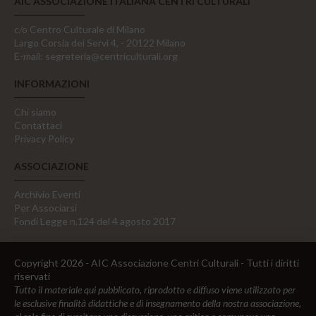
AIC ASSOCIAZIONE ITALIANA CENTRI CULTURALI
c/o Centro Culturale di Milano
Largo Corsia dei Servi 4, - 20122 Milano
E-mail:
segreteria@centriculturali.org
INFORMAZIONI
Chi siamo
Contattaci
Privacy Policy
ASSOCIAZIONE
Archivio Eventi
Per Associarsi
Fondi Legge n.124 del 4 agosto 2017
Copyright 2026 - AIC Associazione Centri Culturali - Tutti i diritti
riservati
Tutto il materiale qui pubblicato, riprodotto e diffuso viene utilizzato per
le esclusive finalità didattiche e di insegnamento della nostra associazione,