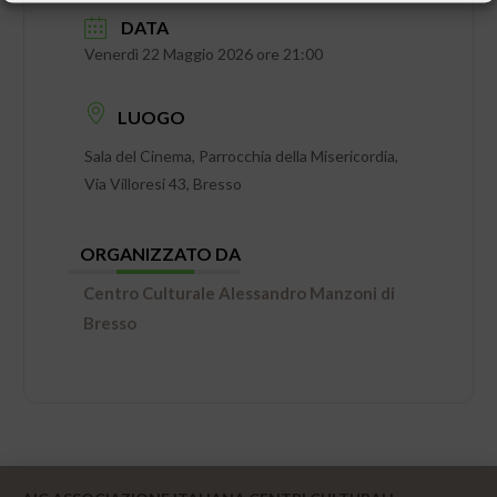
DATA
Venerdì 22 Maggio 2026 ore 21:00
LUOGO
Sala del Cinema, Parrocchia della Misericordia,
Via Villoresi 43, Bresso
ORGANIZZATO DA
Centro Culturale Alessandro Manzoni di
Bresso