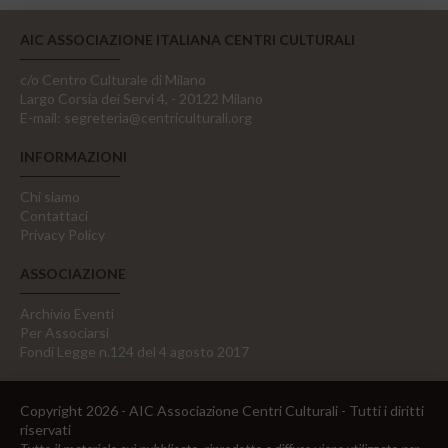
AIC ASSOCIAZIONE ITALIANA CENTRI CULTURALI
c/o Centro Culturale di Milano
Largo Corsia dei Servi 4, - 20122 Milano
E-mail:
segreteria@centriculturali.org
INFORMAZIONI
Chi siamo
Contattaci
Privacy Policy
ASSOCIAZIONE
Archivio Eventi
Per Associarsi
Fondi Legge n.124 del 4 agosto 2017
Copyright 2026 - AIC Associazione Centri Culturali - Tutti i diritti
riservati