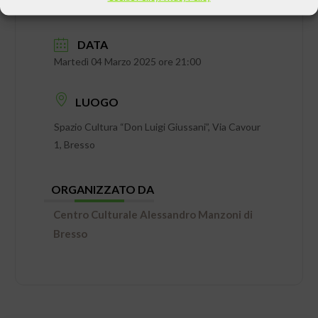
DATA
Martedì 04 Marzo 2025 ore 21:00
LUOGO
Spazio Cultura “Don Luigi Giussani”, Via Cavour
1, Bresso
ORGANIZZATO DA
Centro Culturale Alessandro Manzoni di
Bresso