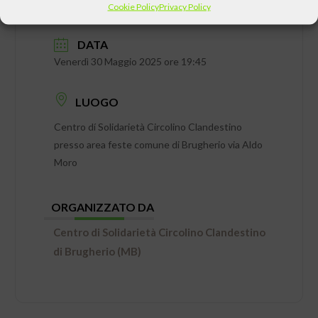
Cookie Policy
Privacy Policy
DATA
Venerdì 30 Maggio 2025 ore 19:45
LUOGO
Centro dí Solidarietà Circolino Clandestino
presso area feste comune di Brugherio via Aldo
Moro
ORGANIZZATO DA
Centro di Solidarietà Circolino Clandestino
di Brugherio (MB)