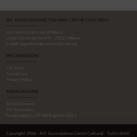
AIC ASSOCIAZIONE ITALIANA CENTRI CULTURALI
c/o Centro Culturale di Milano
Largo Corsia dei Servi 4, - 20122 Milano
E-mail:
segreteria@centriculturali.org
INFORMAZIONI
Chi siamo
Contattaci
Privacy Policy
ASSOCIAZIONE
Archivio Eventi
Per Associarsi
Fondi Legge n.124 del 4 agosto 2017
Copyright 2026 - AIC Associazione Centri Culturali - Tutti i diritti