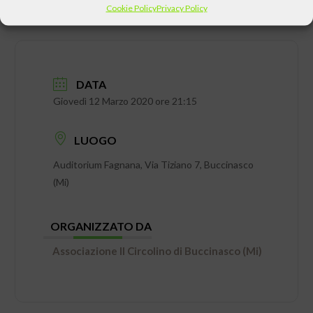
Cookie Policy
Privacy Policy
DATA
Giovedì 12 Marzo 2020 ore 21:15
LUOGO
Auditorium Fagnana, Via Tiziano 7, Buccinasco
(Mi)
ORGANIZZATO DA
Associazione Il Circolino di Buccinasco (Mi)