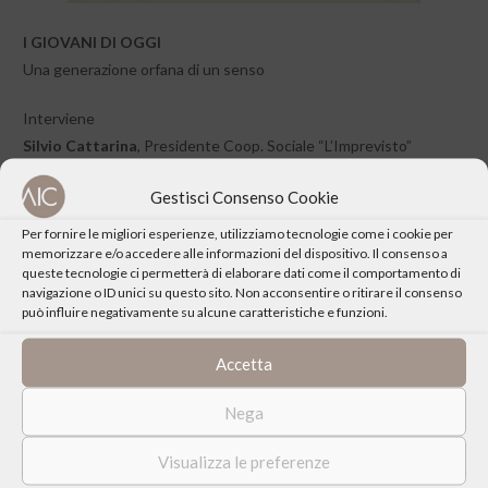
I GIOVANI DI OGGI
Una generazione orfana di un senso
Interviene
Silvio Cattarina
, Presidente Coop. Sociale “L’Imprevisto”
Clicca
qui per conoscere meglio la Coop. Sociale “L’Imprevisto”
Gestisci Consenso Cookie
Per fornire le migliori esperienze, utilizziamo tecnologie come i cookie per
memorizzare e/o accedere alle informazioni del dispositivo. Il consenso a
queste tecnologie ci permetterà di elaborare dati come il comportamento di
navigazione o ID unici su questo sito. Non acconsentire o ritirare il consenso
può influire negativamente su alcune caratteristiche e funzioni.
CONDIVIDI QUESTO EVENTO
Accetta
Nega
Visualizza le preferenze