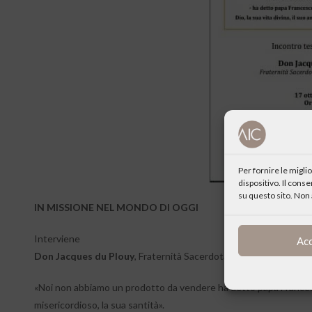
Per fornire le migl
dispositivo. Il cons
su questo sito. Non 
IN MISSIONE NEL MONDO DI OGGI
Interviene
Ac
Don Jacques du Plouy
, Fraternità Sacerdotale san Carlo Borro
«Noi non abbiamo un prodotto da vendere ha detto papa Francesco 
misericordioso, la sua santità».