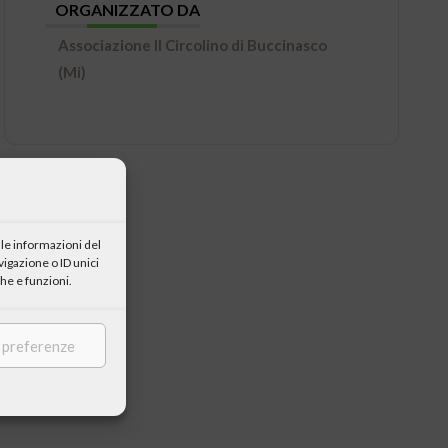
ORGANIZZATO DA
Associazione Il Circolino di Buccinasco
(Mi)
le informazioni del
igazione o ID unici
he e funzioni.
e preferenze