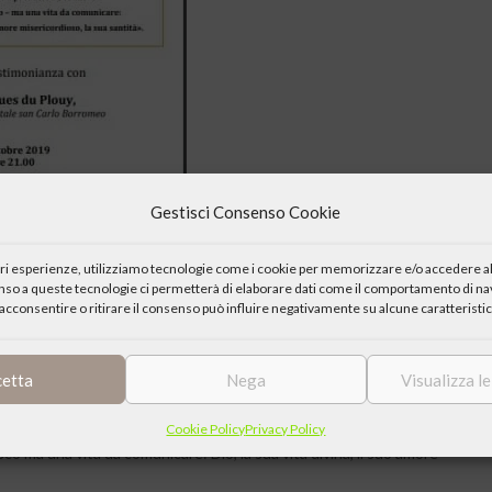
Gestisci Consenso Cookie
iori esperienze, utilizziamo tecnologie come i cookie per memorizzare e/o accedere al
enso a queste tecnologie ci permetterà di elaborare dati come il comportamento di nav
acconsentire o ritirare il consenso può influire negativamente su alcune caratteristic
cetta
Nega
Visualizza l
meo
Cookie Policy
Privacy Policy
ma una vita da comunicare: Dio, la sua vita divina, il suo amore