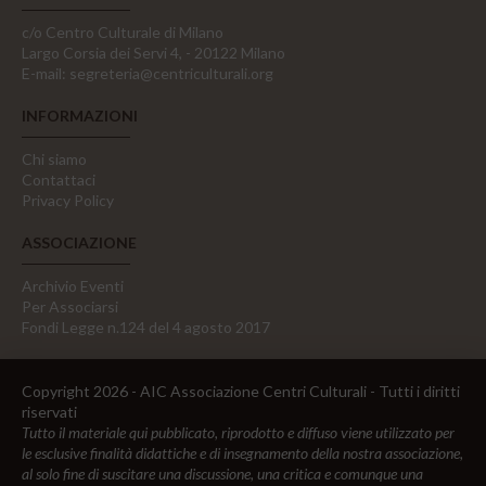
c/o Centro Culturale di Milano
Largo Corsia dei Servi 4, - 20122 Milano
E-mail:
segreteria@centriculturali.org
INFORMAZIONI
Chi siamo
Contattaci
Privacy Policy
ASSOCIAZIONE
Archivio Eventi
Per Associarsi
Fondi Legge n.124 del 4 agosto 2017
Copyright 2026 - AIC Associazione Centri Culturali - Tutti i diritti
riservati
Tutto il materiale qui pubblicato, riprodotto e diffuso viene utilizzato per
le esclusive finalità didattiche e di insegnamento della nostra associazione,
al solo fine di suscitare una discussione, una critica e comunque una