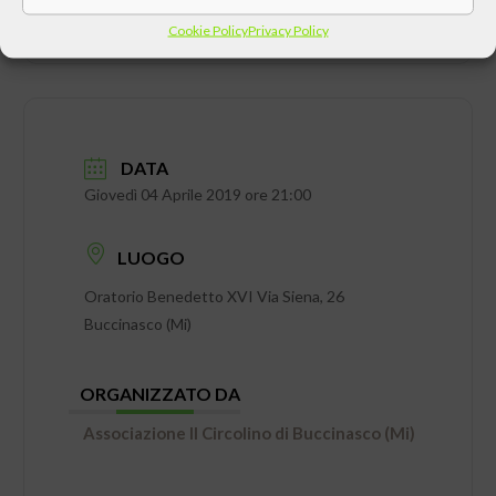
Cookie Policy
Privacy Policy
DATA
Giovedì 04 Aprile 2019 ore 21:00
LUOGO
Oratorio Benedetto XVI Via Siena, 26
Buccinasco (Mi)
ORGANIZZATO DA
Associazione Il Circolino di Buccinasco (Mi)