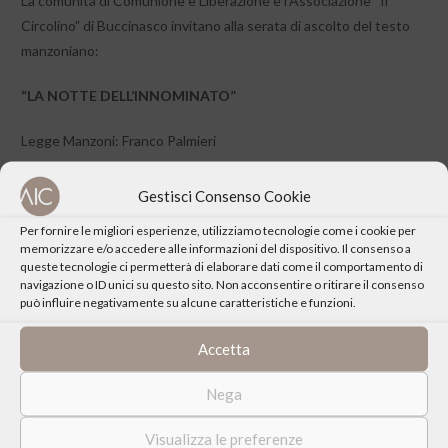
La comunità di Comunione e Liberazione e l’Associazione “Il
Circolino” di Buccinasco invitano alla serata di ascolto del testo
manzoniano:
“LA NOTTE DELL’INNOMINATO”
Legge Manzoni: Franco Palmieri
Commento musicale di Gianni Fusco, voce
Gestisci Consenso Cookie
Angela Lazzaroni, pianoforte
Per fornire le migliori esperienze, utilizziamo tecnologie come i cookie per
memorizzare e/o accedere alle informazioni del dispositivo. Il consenso a
queste tecnologie ci permetterà di elaborare dati come il comportamento di
navigazione o ID unici su questo sito. Non acconsentire o ritirare il consenso
può influire negativamente su alcune caratteristiche e funzioni.
CONDIVIDI QUESTO EVENTO
Accetta
Nega
Visualizza le preferenze