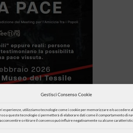
Gestisci Consenso Cookie
iori esperienze, utilizziamo tecnologie come i cookie per memorizzare e/o accedere al
enso a queste tecnologie ci permetterà di elaborare dati come il comportamento di nav
acconsentire o ritirare il consenso può influire negativamente su alcune caratteristic