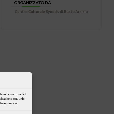
ORGANIZZATO DA
Centro Culturale Synesis di Busto Arsizio
le informazioni del
igazione o ID unici
he e funzioni.