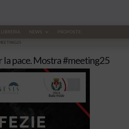
LIBRERIA
NEWS
PROPOSTE
#MEETING25
er la pace. Mostra #meeting25