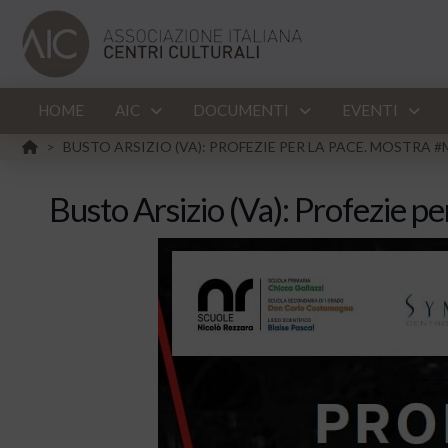
HOME
AIC
DOCUMENTI
EVENTI
HOME
BUSTO ARSIZIO (VA): PROFEZIE PER LA PACE. MOSTRA 
>
Busto Arsizio (Va): Profezie p