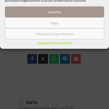
può influire negativamente su alcune caratteristiche e funzioni.
Visita il sito della
Diocesi di Carpi
Accetta
Nega
Visualizza le preferenze
CONDIVIDI QUESTO EVENTO
Cookie Policy
Privacy Policy
DATA
Lunedì 01 Novembre 2021 ore 10:00