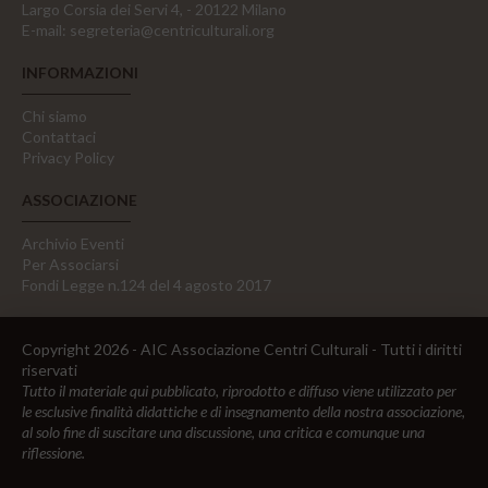
Largo Corsia dei Servi 4, - 20122 Milano
E-mail:
segreteria@centriculturali.org
INFORMAZIONI
Chi siamo
Contattaci
Privacy Policy
ASSOCIAZIONE
Archivio Eventi
Per Associarsi
Fondi Legge n.124 del 4 agosto 2017
Copyright 2026 - AIC Associazione Centri Culturali - Tutti i diritti
riservati
Tutto il materiale qui pubblicato, riprodotto e diffuso viene utilizzato per
le esclusive finalità didattiche e di insegnamento della nostra associazione,
al solo fine di suscitare una discussione, una critica e comunque una
riflessione.