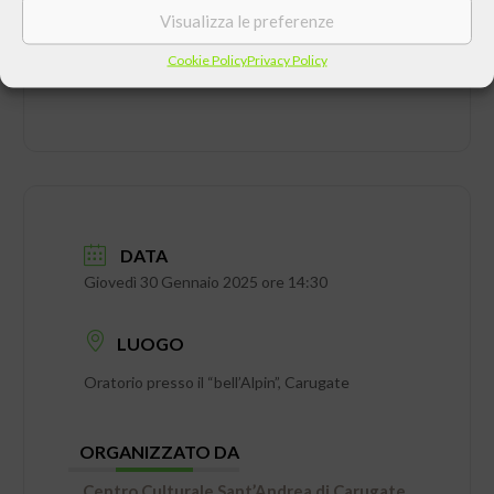
Visualizza le preferenze
Cookie Policy
Privacy Policy
DATA
Giovedì 30 Gennaio 2025 ore 14:30
LUOGO
Oratorio presso il “bell’Alpin”, Carugate
ORGANIZZATO DA
Centro Culturale Sant’Andrea di Carugate