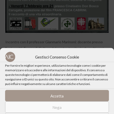
Incontro con il professor
Gianmario
Marinoni: docente presso
l’università Tempo & Cultura del nostro territorio da molti anni;
docente di Religione, ha pubblicato vari testi per i Licei per
Gestisci Consenso Cookie
l’insegnamento della Religione; collabora con gli Uffici Diocesani
Per fornire le migliori esperienze, utilizziamo tecnologie come i cookie per
per la formazione dei docenti di Religione e con riviste di
memorizzare e/o accedere alle informazioni del dispositivo. Il consenso a
catechetica e di pastorale liturgica.
queste tecnologie ci permetterà di elaborare dati come il comportamento di
navigazione o ID unici su questo sito. Non acconsentire o ritirare il consenso
può influire negativamente su alcune caratteristiche e funzioni.
Accetta
CONDIVIDI QUESTO EVENTO
Nega