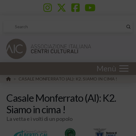
Sub
Search
Menù
HOME
CASALE MONFERRATO (AL): K2. SIAMO IN CIMA !
>
Casale Monferrato (Al): K2.
Siamo in cima !
La vetta e i volti di un popolo