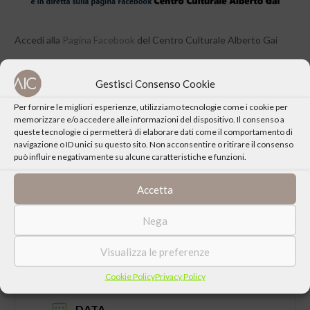
Accedi alla
Pagina Facebook
del Centro Culturale Alberto Gai
Gestisci Consenso Cookie
Per fornire le migliori esperienze, utilizziamo tecnologie come i cookie per
memorizzare e/o accedere alle informazioni del dispositivo. Il consenso a
CONDIVIDI QUESTO EVENTO
queste tecnologie ci permetterà di elaborare dati come il comportamento di
navigazione o ID unici su questo sito. Non acconsentire o ritirare il consenso
può influire negativamente su alcune caratteristiche e funzioni.
Accetta
Nega
Visualizza le preferenze
Cookie Policy
Privacy Policy
DATA