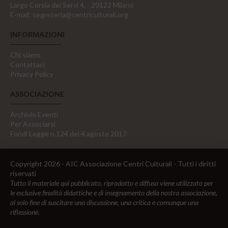
Largo Corsia dei Servi 4, - 20122 Milano
E-mail:
segreteria@centriculturali.org
INFORMAZIONI
Chi siamo
Contattaci
Privacy Policy
ASSOCIAZIONE
Archivio Eventi
Per Associarsi
Fondi Legge n.124 del 4 agosto 2017
Copyright 2026 - AIC Associazione Centri Culturali - Tutti i diritti
riservati
Tutto il materiale qui pubblicato, riprodotto e diffuso viene utilizzato per
le esclusive finalità didattiche e di insegnamento della nostra associazione,
al solo fine di suscitare una discussione, una critica e comunque una
riflessione.