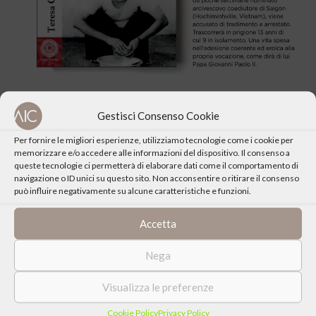
Gestisci Consenso Cookie
Per fornire le migliori esperienze, utilizziamo tecnologie come i cookie per
memorizzare e/o accedere alle informazioni del dispositivo. Il consenso a
queste tecnologie ci permetterà di elaborare dati come il comportamento di
CONDIVIDI QUESTO EVENTO
navigazione o ID unici su questo sito. Non acconsentire o ritirare il consenso
può influire negativamente su alcune caratteristiche e funzioni.
Accetta
Nega
Visualizza le preferenze
Cookie Policy
Privacy Policy