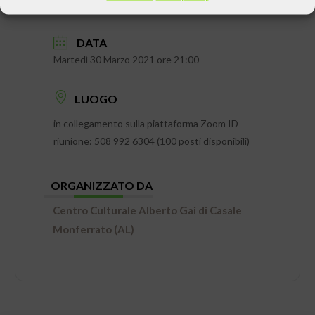
DATA
Martedì 30 Marzo 2021 ore 21:00
LUOGO
in collegamento sulla piattaforma Zoom ID
riunione: 508 992 6304 (100 posti disponibili)
ORGANIZZATO DA
Centro Culturale Alberto Gai di Casale
Monferrato (AL)