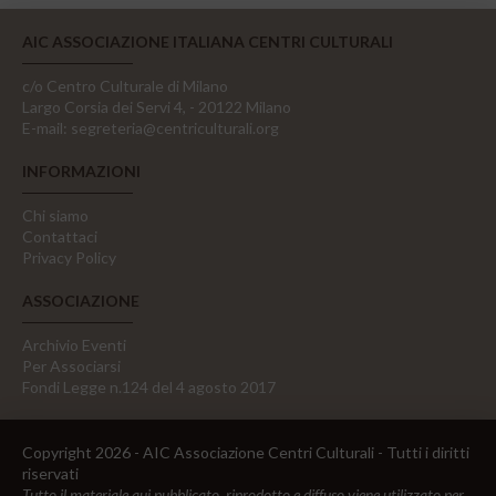
AIC ASSOCIAZIONE ITALIANA CENTRI CULTURALI
c/o Centro Culturale di Milano
Largo Corsia dei Servi 4, - 20122 Milano
E-mail:
segreteria@centriculturali.org
INFORMAZIONI
Chi siamo
Contattaci
Privacy Policy
ASSOCIAZIONE
Archivio Eventi
Per Associarsi
Fondi Legge n.124 del 4 agosto 2017
Copyright 2026 - AIC Associazione Centri Culturali - Tutti i diritti
riservati
Tutto il materiale qui pubblicato, riprodotto e diffuso viene utilizzato per