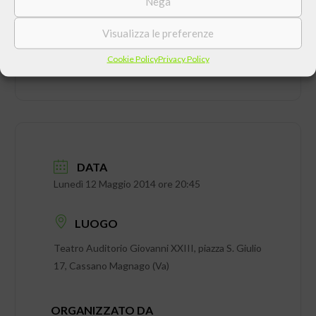
Nega
Visualizza le preferenze
Cookie Policy
Privacy Policy
DATA
Lunedì 12 Maggio 2014 ore 20:45
LUOGO
Teatro Auditorio Giovanni XXIII, piazza S. Giulio
17, Cassano Magnago (Va)
ORGANIZZATO DA