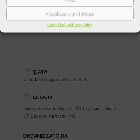
Visualizza le preferenze
Cookie Policy
Privacy Policy
DATA
Lunedì 26 Maggio 2014 ore 20:45
LUOGO
Teatro Auditorio Giovanni XXIII, piazza S. Giulio
17, Cassano Magnago (Va)
ORGANIZZATO DA