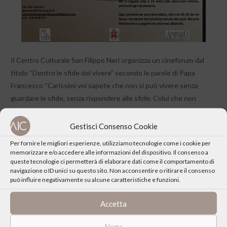
Il Centro Culturale San Filippo Neri organizza un cineforum dal
titolo “Dentro le sfide del vivere” secondo le parole di Papa
Francesco “Carissimi voi sapete che non si può vivere senza
guardare le sfide, senza rispondere alle sfide. Colui che non
guarda le sfide, che non risponde alle sfide non vive”.
Gestisci Consenso Cookie
Il terzo appuntamento è la proiezione del film “Il figlio dell’altra”
Per fornire le migliori esperienze, utilizziamo tecnologie come i cookie per
del regista Lorraine Lèvy, Francia, 2012.
memorizzare e/o accedere alle informazioni del dispositivo. Il consenso a
queste tecnologie ci permetterà di elaborare dati come il comportamento di
navigazione o ID unici su questo sito. Non acconsentire o ritirare il consenso
può influire negativamente su alcune caratteristiche e funzioni.
Accetta
CONDIVIDI QUESTO EVENTO
Nega