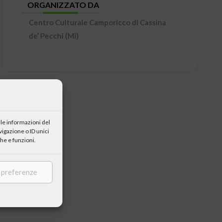
ORGANIZZATO DA
Centro Culturale Camporicco di Cassina
de’ Pecchi (Mi)
le informazioni del
igazione o ID unici
he e funzioni.
e preferenze