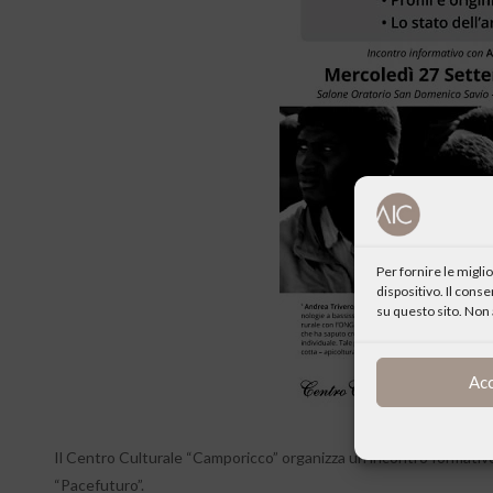
Per fornire le migl
dispositivo. Il cons
su questo sito. Non 
Ac
Il Centro Culturale “Camporicco” organizza un incontro formativo
“Pacefuturo”.