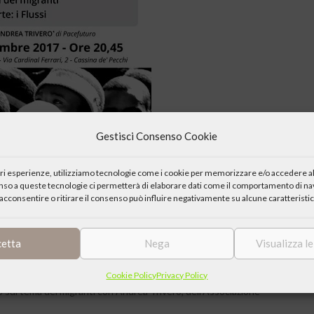
Gestisci Consenso Cookie
iori esperienze, utilizziamo tecnologie come i cookie per memorizzare e/o accedere al
enso a queste tecnologie ci permetterà di elaborare dati come il comportamento di nav
acconsentire o ritirare il consenso può influire negativamente su alcune caratteristic
cetta
Nega
Visualizza l
Cookie Policy
Privacy Policy
 sul tema dei migranti con Andrea Triverò, dell’Associazione