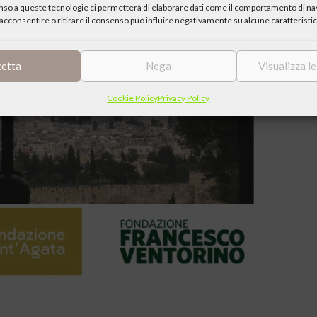
enso a queste tecnologie ci permetterà di elaborare dati come il comportamento di nav
acconsentire o ritirare il consenso può influire negativamente su alcune caratteristic
cetta
Nega
Visualizza l
Cookie Policy
Privacy Policy