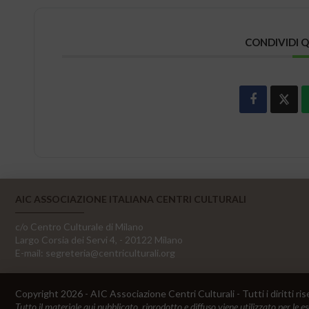
CONDIVIDI 
AIC ASSOCIAZIONE ITALIANA CENTRI CULTURALI
c/o Centro Culturale di Milano
Largo Corsia dei Servi 4, - 20122 Milano
E-mail:
segreteria@centriculturali.org
Copyright 2026 - AIC Associazione Centri Culturali - Tutti i diritti ris
Tutto il materiale qui pubblicato, riprodotto e diffuso viene utilizzato per le e