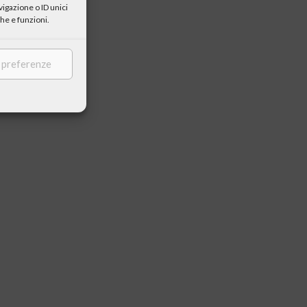
igazione o ID unici
he e funzioni.
e preferenze