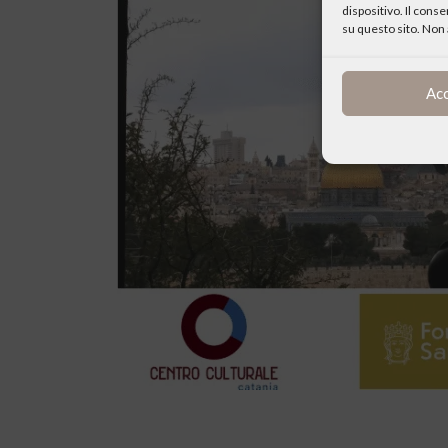
dispositivo. Il cons
su questo sito. Non 
Ac