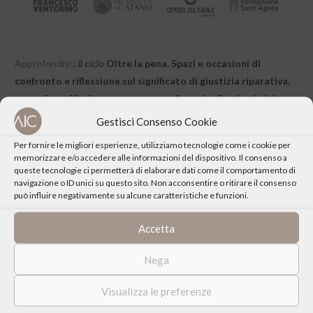
Approfondisci
il ciclo
Oltre la pena. Spazi e occasioni di
confronto e riflessione sul significato di giustizia riparativa,
pena, riconciliazione e recupero.
sulla pagina Facebook del
Centro di Catania
Gestisci Consenso Cookie
Per fornire le migliori esperienze, utilizziamo tecnologie come i cookie per
memorizzare e/o accedere alle informazioni del dispositivo. Il consenso a
queste tecnologie ci permetterà di elaborare dati come il comportamento di
navigazione o ID unici su questo sito. Non acconsentire o ritirare il consenso
può influire negativamente su alcune caratteristiche e funzioni.
CONDIVIDI QUESTO EVENTO
Accetta
Nega
Visualizza le preferenze