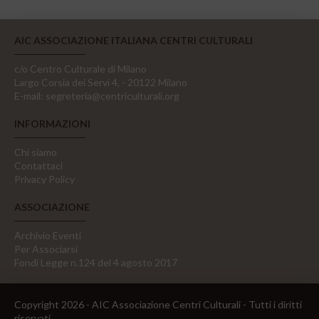
AIC ASSOCIAZIONE ITALIANA CENTRI CULTURALI
c/o Centro Culturale di Milano
Largo Corsia dei Servi 4, - 20122 Milano
E-mail:
segreteria@centriculturali.org
INFORMAZIONI
Chi siamo
Contattaci
Privacy Policy
ASSOCIAZIONE
Archivio Eventi
Per Associarsi
Fondi Legge n.124 del 4 agosto 2017
Copyright 2026 - AIC Associazione Centri Culturali - Tutti i diritti
riservati