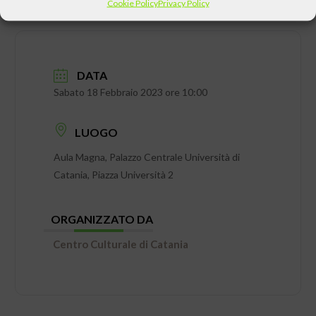
Cookie Policy
Privacy Policy
DATA
Sabato 18 Febbraio 2023 ore 10:00
LUOGO
Aula Magna, Palazzo Centrale Università di
Catania, Piazza Università 2
ORGANIZZATO DA
Centro Culturale di Catania