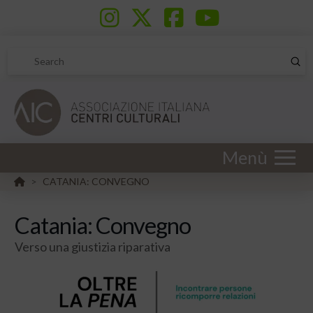
Sub
Search
Menù
HOME
CATANIA: CONVEGNO
>
Catania: Convegno
Verso una giustizia riparativa