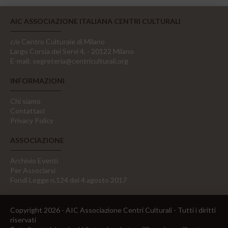
AIC ASSOCIAZIONE ITALIANA CENTRI CULTURALI
c/o Centro Culturale di Milano
Largo Corsia dei Servi 4, - 20122 Milano
E-mail:
segreteria@centriculturali.org
INFORMAZIONI
Chi siamo
Contattaci
Privacy Policy
ASSOCIAZIONE
Archivio Eventi
Per Associarsi
Fondi Legge n.124 del 4 agosto 2017
Copyright 2026 - AIC Associazione Centri Culturali - Tutti i diritti
riservati