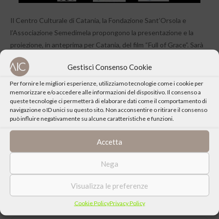
Il Centro Culturale di Catania, la Fondazione Sant’Orsola e
l’Associazione Semedimela propongono la presentazione e la
proiezione, in anteprima per Catania, del film “Full of Grace”. Sarà
presente il produttore americano T.J. Berden.
Gestisci Consenso Cookie
Per fornire le migliori esperienze, utilizziamo tecnologie come i cookie per
memorizzare e/o accedere alle informazioni del dispositivo. Il consenso a
queste tecnologie ci permetterà di elaborare dati come il comportamento di
navigazione o ID unici su questo sito. Non acconsentire o ritirare il consenso
può influire negativamente su alcune caratteristiche e funzioni.
CONDIVIDI QUESTO EVENTO
Accetta
Nega
Visualizza le preferenze
Cookie Policy
Privacy Policy