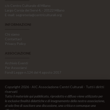
c/o Centro Culturale di Milano
Largo Corsia dei Servi 4, - 20122 Milano
E-mail:
segreteria@centriculturali.org
INFORMAZIONI
Chi siamo
Contattaci
Privacy Policy
ASSOCIAZIONE
Archivio Eventi
Per Associarsi
Fondi Legge n.124 del 4 agosto 2017
Copyright 2026 - AIC Associazione Centri Culturali - Tutti i diritti
riservati
Tutto il materiale qui pubblicato, riprodotto e diffuso viene utilizzato per
le esclusive finalità didattiche e di insegnamento della nostra associazione,
al solo fine di suscitare una discussione, una critica e comunque una