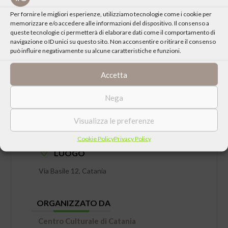
Per fornire le migliori esperienze, utilizziamo tecnologie come i cookie per
memorizzare e/o accedere alle informazioni del dispositivo. Il consenso a
queste tecnologie ci permetterà di elaborare dati come il comportamento di
navigazione o ID unici su questo sito. Non acconsentire o ritirare il consenso
può influire negativamente su alcune caratteristiche e funzioni.
Accetta
Nega
DATA
Visualizza le preferenze
Mercoledì 12 Luglio 2023 ore 19:00
Cookie Policy
Privacy Policy
LUOGO
Via Basile 12, Catania
ORGANIZZATO DA
Centro Culturale di Catania