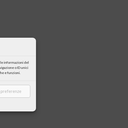
le informazioni del
igazione o ID unici
he e funzioni.
e preferenze