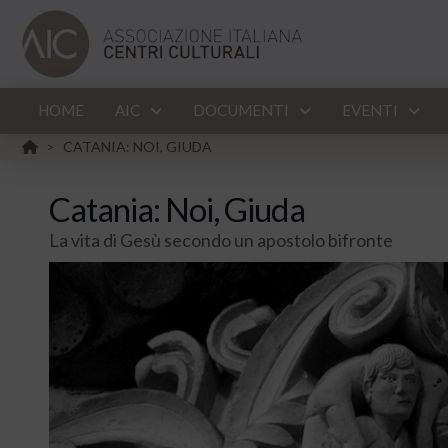
HOME
AIC
DOCUMENTI
EVENTI
HOME
CATANIA: NOI, GIUDA
>
Catania: Noi, Giuda
La vita di Gesù secondo un apostolo bifronte