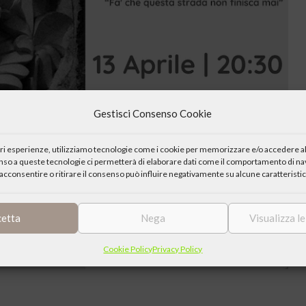
Gestisci Consenso Cookie
iori esperienze, utilizziamo tecnologie come i cookie per memorizzare e/o accedere al
enso a queste tecnologie ci permetterà di elaborare dati come il comportamento di nav
acconsentire o ritirare il consenso può influire negativamente su alcune caratteristic
cetta
Nega
Visualizza l
Cookie Policy
Privacy Policy