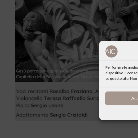
Per fornire le migl
dispositivo. Il cons
su questo sito. Non 
Ac