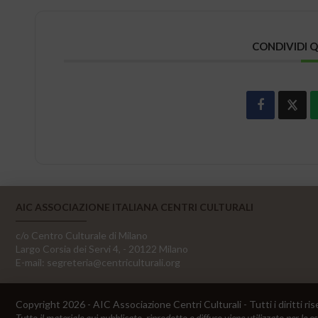
CONDIVIDI 
AIC ASSOCIAZIONE ITALIANA CENTRI CULTURALI
c/o Centro Culturale di Milano
Largo Corsia dei Servi 4, - 20122 Milano
E-mail:
segreteria@centriculturali.org
Copyright 2026 - AIC Associazione Centri Culturali - Tutti i diritti ris
Tutto il materiale qui pubblicato, riprodotto e diffuso viene utilizzato per le e