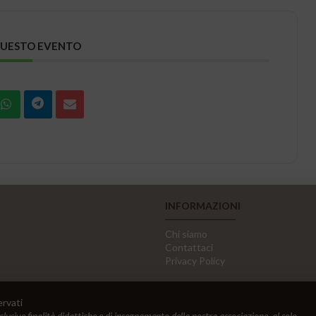
QUESTO EVENTO
INFORMAZIONI
Chi siamo
Contattaci
Privacy Policy
ervati
sclusive finalità didattiche e di insegnamento della nostra associazione, al solo