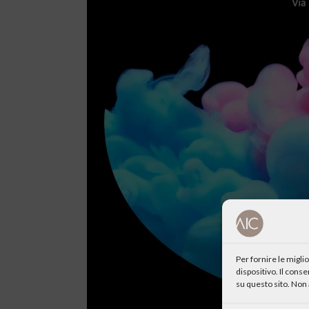
Per fornire le migl
dispositivo. Il cons
su questo sito. Non 