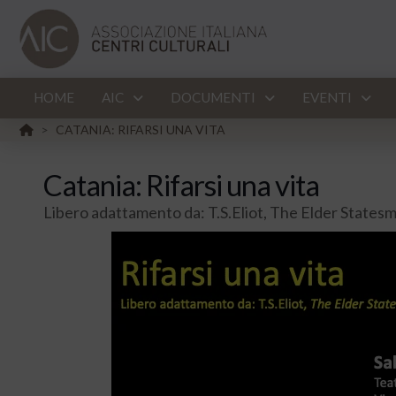
HOME
AIC
DOCUMENTI
EVENTI
HOME
CATANIA: RIFARSI UNA VITA
>
Catania: Rifarsi una vita
Libero adattamento da: T.S.Eliot, The Elder States