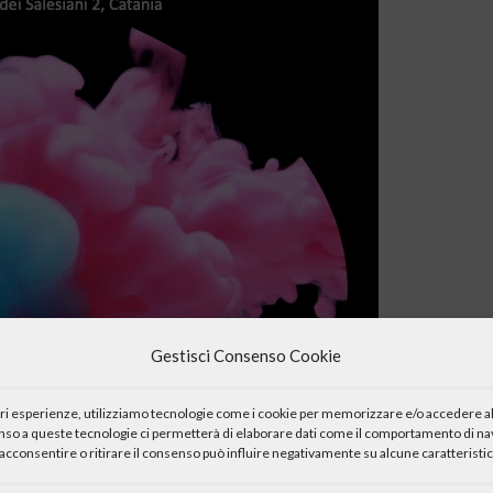
Gestisci Consenso Cookie
iori esperienze, utilizziamo tecnologie come i cookie per memorizzare e/o accedere al
enso a queste tecnologie ci permetterà di elaborare dati come il comportamento di nav
acconsentire o ritirare il consenso può influire negativamente su alcune caratteristic