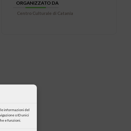
ORGANIZZATO DA
Centro Culturale di Catania
le informazioni del
igazione o ID unici
he e funzioni.