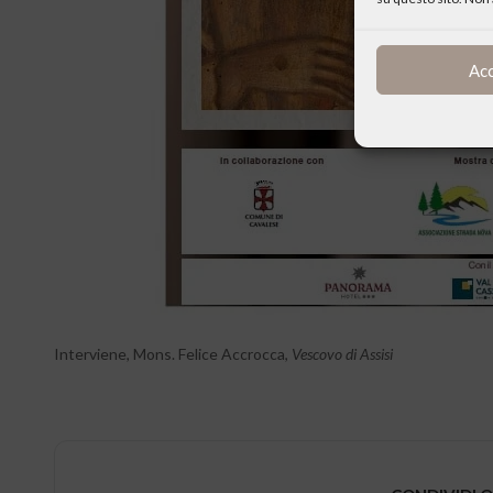
Ac
Interviene, Mons. Felice Accrocca,
Vescovo di Assisi