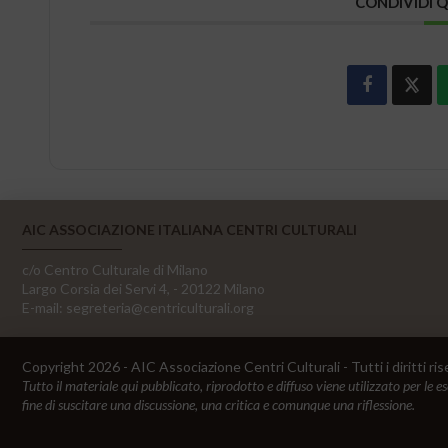
CONDIVIDI 
AIC ASSOCIAZIONE ITALIANA CENTRI CULTURALI
c/o Centro Culturale di Milano
Largo Corsia dei Servi 4, - 20122 Milano
E-mail:
segreteria@centriculturali.org
Copyright 2026 - AIC Associazione Centri Culturali - Tutti i diritti ris
Tutto il materiale qui pubblicato, riprodotto e diffuso viene utilizzato per le e
fine di suscitare una discussione, una critica e comunque una riflessione.