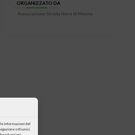
ORGANIZZATO DA
Associazione Strada Nova di Moena
le informazioni del
igazione o ID unici
he e funzioni.