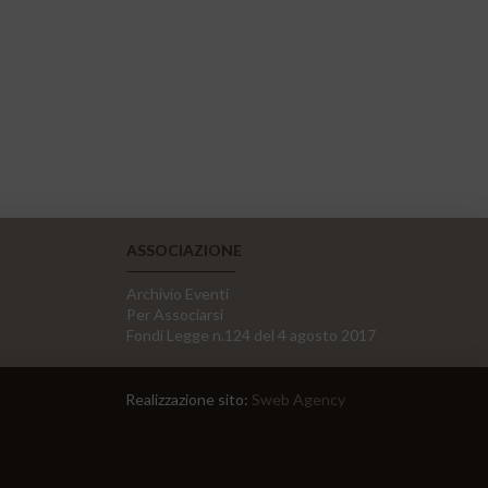
ASSOCIAZIONE
Archivio Eventi
Per Associarsi
Fondi Legge n.124 del 4 agosto 2017
Realizzazione sito:
Sweb Agency