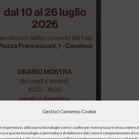
Gestisci Consenso Cookie
iori esperienze, utilizziamo tecnologie come i cookie per memorizzare e/o accedere al
enso a queste tecnologie ci permetterà di elaborare dati come il comportamento di nav
acconsentire o ritirare il consenso può influire negativamente su alcune caratteristic