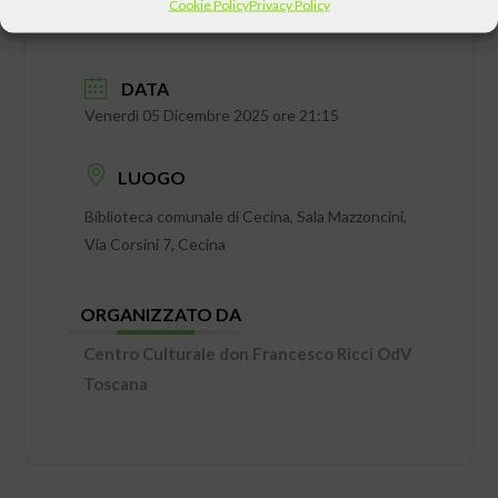
Cookie Policy
Privacy Policy
DATA
Venerdì 05 Dicembre 2025 ore 21:15
LUOGO
Biblioteca comunale di Cecina, Sala Mazzoncini,
Via Corsini 7, Cecina
ORGANIZZATO DA
Centro Culturale don Francesco Ricci OdV
Toscana