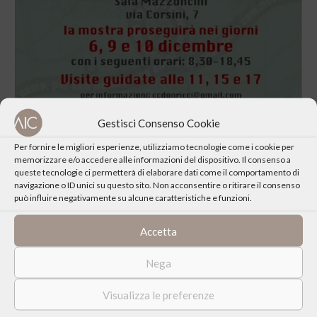
Gestisci Consenso Cookie
Per fornire le migliori esperienze, utilizziamo tecnologie come i cookie per
memorizzare e/o accedere alle informazioni del dispositivo. Il consenso a
queste tecnologie ci permetterà di elaborare dati come il comportamento di
navigazione o ID unici su questo sito. Non acconsentire o ritirare il consenso
CONDIVIDI QUESTO EVENTO
può influire negativamente su alcune caratteristiche e funzioni.
Accetta
Nega
Visualizza le preferenze