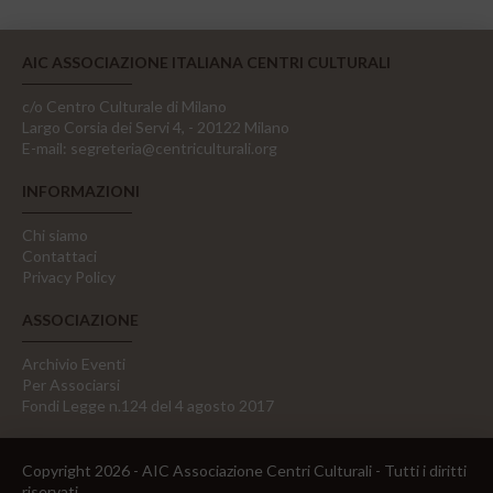
AIC ASSOCIAZIONE ITALIANA CENTRI CULTURALI
c/o Centro Culturale di Milano
Largo Corsia dei Servi 4, - 20122 Milano
E-mail:
segreteria@centriculturali.org
INFORMAZIONI
Chi siamo
Contattaci
Privacy Policy
ASSOCIAZIONE
Archivio Eventi
Per Associarsi
Fondi Legge n.124 del 4 agosto 2017
Copyright 2026 - AIC Associazione Centri Culturali - Tutti i diritti
riservati