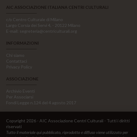
AIC ASSOCIAZIONE ITALIANA CENTRI CULTURALI
c/o Centro Culturale di Milano
Largo Corsia dei Servi 4, - 20122 Milano
E-mail:
segreteria@centriculturali.org
INFORMAZIONI
Chi siamo
Contattaci
Privacy Policy
ASSOCIAZIONE
Archivio Eventi
Per Associarsi
Fondi Legge n.124 del 4 agosto 2017
Copyright 2026 - AIC Associazione Centri Culturali - Tutti i diritti
riservati
Tutto il materiale qui pubblicato, riprodotto e diffuso viene utilizzato per