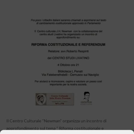
Il Centro Culturale “Newman” organizza un incontro di
approfondimento sul tema ” Riforma costituzionale e