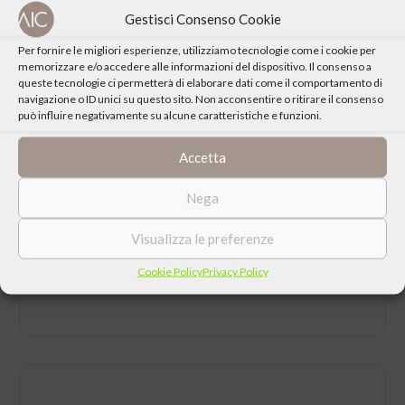
referendum”.
Gestisci Consenso Cookie
Interviene
Per fornire le migliori esperienze, utilizziamo tecnologie come i cookie per
memorizzare e/o accedere alle informazioni del dispositivo. Il consenso a
Roberto Respinti, avvocato
queste tecnologie ci permetterà di elaborare dati come il comportamento di
navigazione o ID unici su questo sito. Non acconsentire o ritirare il consenso
può influire negativamente su alcune caratteristiche e funzioni.
Accetta
CONDIVIDI QUESTO EVENTO
Nega
Visualizza le preferenze
Cookie Policy
Privacy Policy