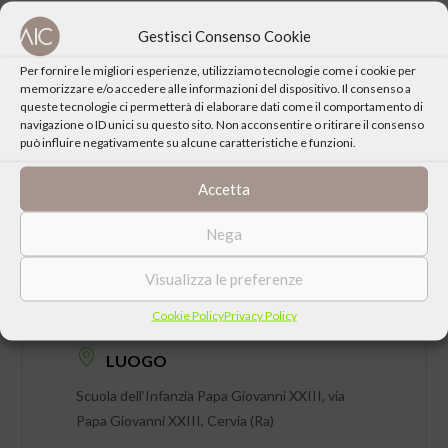
CONDIVIDI QUESTO EVENTO
Gestisci Consenso Cookie
Per fornire le migliori esperienze, utilizziamo tecnologie come i cookie per
memorizzare e/o accedere alle informazioni del dispositivo. Il consenso a
queste tecnologie ci permetterà di elaborare dati come il comportamento di
navigazione o ID unici su questo sito. Non acconsentire o ritirare il consenso
può influire negativamente su alcune caratteristiche e funzioni.
Accetta
Nega
Visualizza le preferenze
DATA
Venerdì 02 Dicembre 2005 ore 20:30
Cookie Policy
Privacy Policy
LUOGO
Scuola dell’Infanzia Papa Giovanni XXIII, via
Papa Giovanni XXIII, Cervia (Ra)