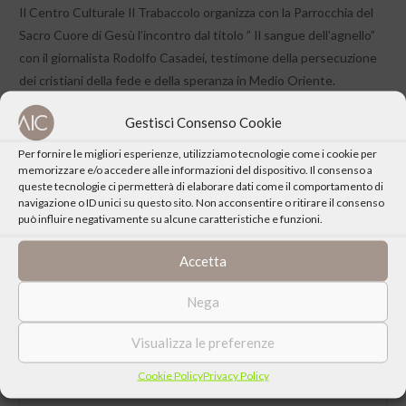
Il Centro Culturale Il Trabaccolo organizza con la Parrocchia del
Sacro Cuore di Gesù l’incontro dal titolo ” Il sangue dell’agnello”
con il giornalista Rodolfo Casadei, testimone della persecuzione
dei cristiani della fede e della speranza in Medio Oriente.
Gestisci Consenso Cookie
Per fornire le migliori esperienze, utilizziamo tecnologie come i cookie per
memorizzare e/o accedere alle informazioni del dispositivo. Il consenso a
queste tecnologie ci permetterà di elaborare dati come il comportamento di
CONDIVIDI QUESTO EVENTO
navigazione o ID unici su questo sito. Non acconsentire o ritirare il consenso
può influire negativamente su alcune caratteristiche e funzioni.
Accetta
Nega
Visualizza le preferenze
Cookie Policy
Privacy Policy