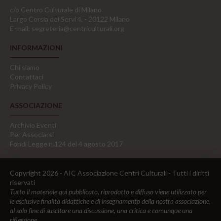
c/o Centro Culturale di Milano
Largo Corsia dei Servi 4, - 20122 Milano
E-mail:
segreteria@centriculturali.org
INFORMAZIONI
Chi siamo
Contattaci
Privacy Policy
ASSOCIAZIONE
Archivio Eventi
Per Associarsi
Fondi Legge n.124 del 4 agosto 2017
Copyright 2026 - AIC Associazione Centri Culturali - Tutti i diritti
riservati
Tutto il materiale qui pubblicato, riprodotto e diffuso viene utilizzato per
le esclusive finalità didattiche e di insegnamento della nostra associazione,
al solo fine di suscitare una discussione, una critica e comunque una
riflessione.