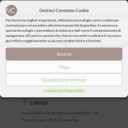
CONDIVIDI QUESTO EVENTO
Gestisci Consenso Cookie
Per fornire le migliori esperienze, utilizziamo tecnologie come i cookie per
memorizzare e/o accedere alle informazioni del dispositivo. Il consenso a
queste tecnologie ci permetterà di elaborare dati come il comportamento di
navigazione o ID unici su questo sito. Non acconsentire o ritirare il consenso
può influire negativamente su alcune caratteristiche e funzioni.
Accetta
Nega
Visualizza le preferenze
DATA
Giovedì 25 Gennaio 2007 ore 20:30
Cookie Policy
Privacy Policy
LUOGO
Scuola dell’Infanzia Papa Giovanni XXIII, via
Papa Giovanni XXIII, Cervia (Ra)