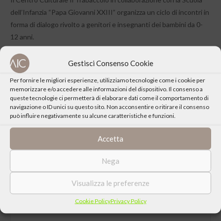
dell’Infanzia “Papa Giovanni XXIII” organizza un ciclo di incontri in
forma di dialogo rivolto a genitori e insegnanti dei bambini da 0-
12 anni.
Gestisci Consenso Cookie
Per fornire le migliori esperienze, utilizziamo tecnologie come i cookie per
memorizzare e/o accedere alle informazioni del dispositivo. Il consenso a
queste tecnologie ci permetterà di elaborare dati come il comportamento di
CONDIVIDI QUESTO EVENTO
navigazione o ID unici su questo sito. Non acconsentire o ritirare il consenso
può influire negativamente su alcune caratteristiche e funzioni.
Accetta
Nega
Visualizza le preferenze
Cookie Policy
Privacy Policy