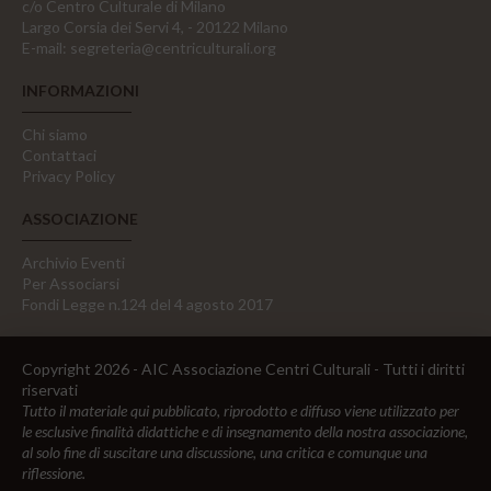
c/o Centro Culturale di Milano
Largo Corsia dei Servi 4, - 20122 Milano
E-mail:
segreteria@centriculturali.org
INFORMAZIONI
Chi siamo
Contattaci
Privacy Policy
ASSOCIAZIONE
Archivio Eventi
Per Associarsi
Fondi Legge n.124 del 4 agosto 2017
Copyright 2026 - AIC Associazione Centri Culturali - Tutti i diritti
riservati
Tutto il materiale qui pubblicato, riprodotto e diffuso viene utilizzato per
le esclusive finalità didattiche e di insegnamento della nostra associazione,
al solo fine di suscitare una discussione, una critica e comunque una
riflessione.