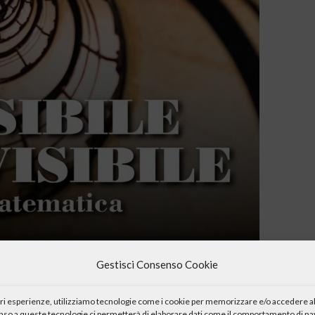
Gestisci Consenso Cookie
iori esperienze, utilizziamo tecnologie come i cookie per memorizzare e/o accedere al
enso a queste tecnologie ci permetterà di elaborare dati come il comportamento di nav