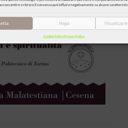
acconsentire o ritirare il consenso può influire negativamente su alcune caratteristic
cetta
Nega
Visualizza l
Cookie Policy
Privacy Policy