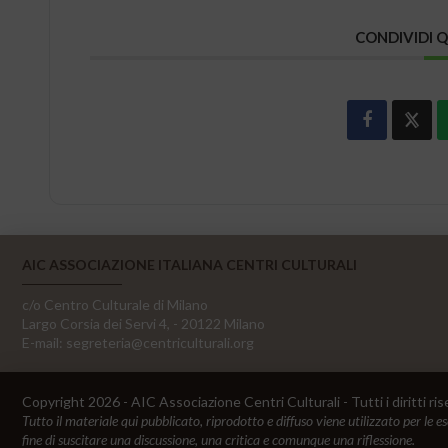
CONDIVIDI 
AIC ASSOCIAZIONE ITALIANA CENTRI CULTURALI
c/o Centro Culturale di Milano
Largo Corsia dei Servi 4, - 20122 Milano
E-mail:
segreteria@centriculturali.org
Copyright 2026 - AIC Associazione Centri Culturali - Tutti i diritti ris
Tutto il materiale qui pubblicato, riprodotto e diffuso viene utilizzato per le e
fine di suscitare una discussione, una critica e comunque una riflessione.