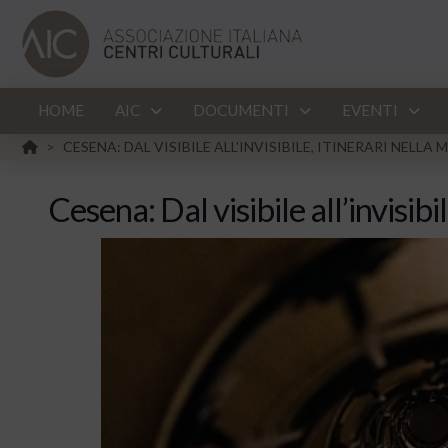
HOME
AIC
DOCUMENTI
EVENTI
HOME
CESENA: DAL VISIBILE ALL'INVISIBILE, ITINERARI NELL
>
Cesena: Dal visibile all’invisib