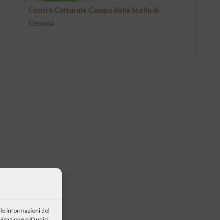
Centro Culturale Campo della Stella di
Cesena
le informazioni del
igazione o ID unici