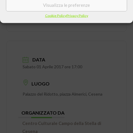
Visualizza le preferenze
Cookie Policy
Privacy Policy
DATA
Sabato 01 Aprile 2017 ore 17:00
LUOGO
Palazzo del Ridotto, piazza Almerici, Cesena
ORGANIZZATO DA
Centro Culturale Campo della Stella di
Cesena