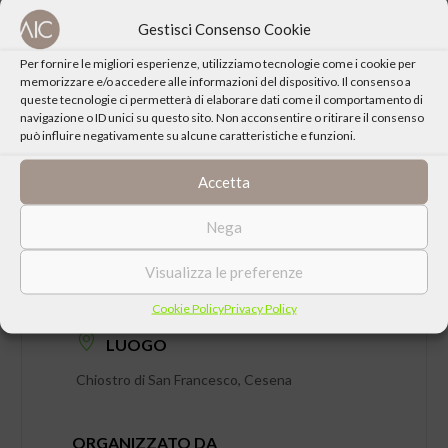
CONDIVIDI QUESTO EVENTO
Gestisci Consenso Cookie
Per fornire le migliori esperienze, utilizziamo tecnologie come i cookie per
memorizzare e/o accedere alle informazioni del dispositivo. Il consenso a
queste tecnologie ci permetterà di elaborare dati come il comportamento di
navigazione o ID unici su questo sito. Non acconsentire o ritirare il consenso
può influire negativamente su alcune caratteristiche e funzioni.
Accetta
Nega
DATA
Visualizza le preferenze
Mercoledì 23 Giugno 2021 ore 21:15
Cookie Policy
Privacy Policy
LUOGO
Chiostro di San Francesco, Cesena
ORGANIZZATO DA