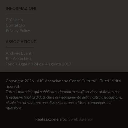
INFORMAZIONI
Chi siamo
Contattaci
Privacy Policy
ASSOCIAZIONE
Archivio Eventi
Per Associarsi
Fondi Legge n.124 del 4 agosto 2017
Copyright 2026 - AIC Associazione Centri Culturali - Tutti i diritti
riservati
Tutto il materiale qui pubblicato, riprodotto e diffuso viene utilizzato per
le esclusive finalità didattiche e di insegnamento della nostra associazione,
al solo fine di suscitare una discussione, una critica e comunque una
riflessione.
Realizzazione sito:
Sweb Agency