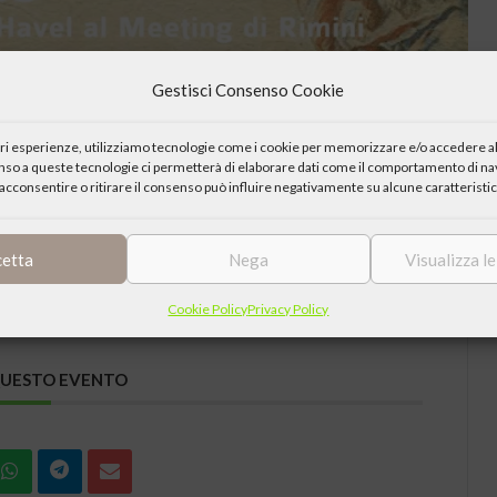
Gestisci Consenso Cookie
iori esperienze, utilizziamo tecnologie come i cookie per memorizzare e/o accedere al
enso a queste tecnologie ci permetterà di elaborare dati come il comportamento di nav
acconsentire o ritirare il consenso può influire negativamente su alcune caratteristic
cetta
Nega
Visualizza l
Cookie Policy
Privacy Policy
QUESTO EVENTO