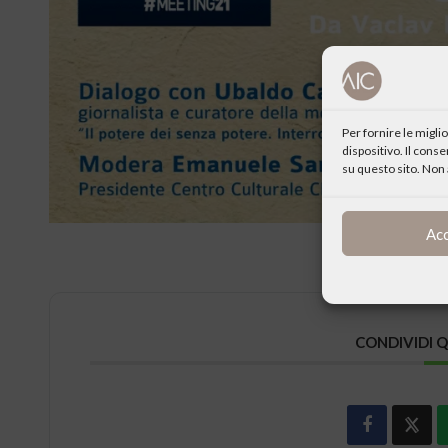
Per fornire le migl
dispositivo. Il cons
su questo sito. Non 
Ac
CONDIVIDI 