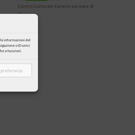
Centro Culturale Il ponte sul mare di
Chiavari
le informazioni del
igazione o ID unici
he e funzioni.
e preferenze