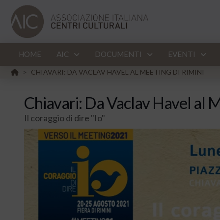
HOME
AIC
DOCUMENTI
EVENTI
HOME
CHIAVARI: DA VACLAV HAVEL AL MEETING DI RIMINI
>
Chiavari: Da Vaclav Havel al M
Il coraggio di dire "Io"