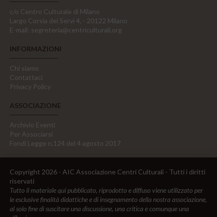
c/o Centro Culturale di Milano
Largo Corsia dei Servi 4, - 20122 Milano
E-mail:
segreteria@centriculturali.org
INFORMAZIONI
Chi siamo
Contattaci
Privacy Policy
ASSOCIAZIONE
Archivio Eventi
Per Associarsi
Fondi Legge n.124 del 4 agosto 2017
Copyright 2026 - AIC Associazione Centri Culturali - Tutti i diritti
riservati
Tutto il materiale qui pubblicato, riprodotto e diffuso viene utilizzato per
le esclusive finalità didattiche e di insegnamento della nostra associazione,
al solo fine di suscitare una discussione, una critica e comunque una