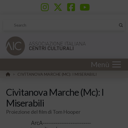
Sub
Search
Menù
HOME
CIVÌTANOVA MARCHE (MC): I MISERABILI
>
Civìtanova Marche (Mc): I
Miserabili
Proiezione del film di Tom Hooper