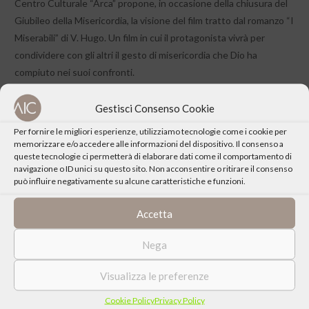
Centro Culturale “Arca” propone, in occasione della chiusura del
Giubileo della Misericordia, la visione del film tratto dal romanzo “I
Miserabili” di V. Hugo. Un film in cui il protagonista vivrà per
condividere con gli altri il gesto di misericordia che Dio ha
compiuto nei suoi confronti.
Gestisci Consenso Cookie
Per fornire le migliori esperienze, utilizziamo tecnologie come i cookie per
memorizzare e/o accedere alle informazioni del dispositivo. Il consenso a
queste tecnologie ci permetterà di elaborare dati come il comportamento di
CONDIVIDI QUESTO EVENTO
navigazione o ID unici su questo sito. Non acconsentire o ritirare il consenso
può influire negativamente su alcune caratteristiche e funzioni.
Accetta
Nega
Visualizza le preferenze
Cookie Policy
Privacy Policy