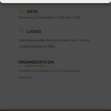
DATA
Domenica 20 Novembre 2016 ore 17:00
LUOGO
Sala Multimediale Don Lino Ramini, via Timone,
Civitanova Marche (Mc)
ORGANIZZATO DA
Centro Culturale Arca di Civitanova
Marche