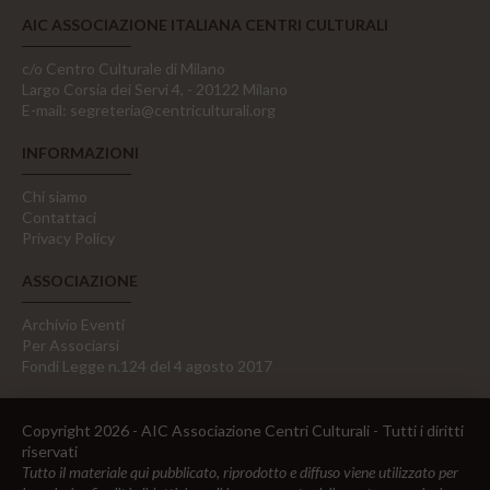
AIC ASSOCIAZIONE ITALIANA CENTRI CULTURALI
c/o Centro Culturale di Milano
Largo Corsia dei Servi 4, - 20122 Milano
E-mail:
segreteria@centriculturali.org
INFORMAZIONI
Chi siamo
Contattaci
Privacy Policy
ASSOCIAZIONE
Archivio Eventi
Per Associarsi
Fondi Legge n.124 del 4 agosto 2017
Copyright 2026 - AIC Associazione Centri Culturali - Tutti i diritti
riservati
Tutto il materiale qui pubblicato, riprodotto e diffuso viene utilizzato per