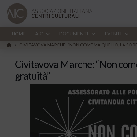
HOME
AIC
DOCUMENTI
EVENTI
HOME
CIVITAVOVA MARCHE: “NON COME MA QUELLO, LA SORP
>
Civitavova Marche: “Non come 
gratuità”