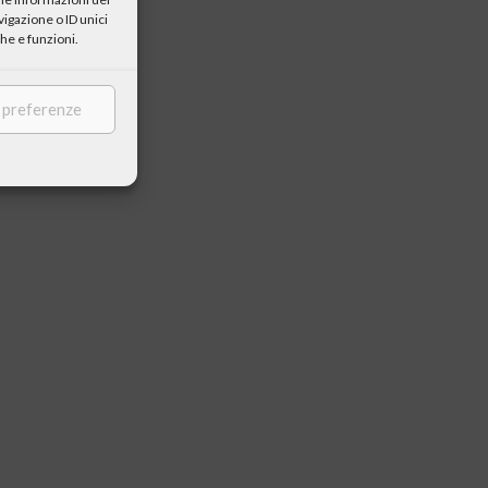
igazione o ID unici
he e funzioni.
e preferenze