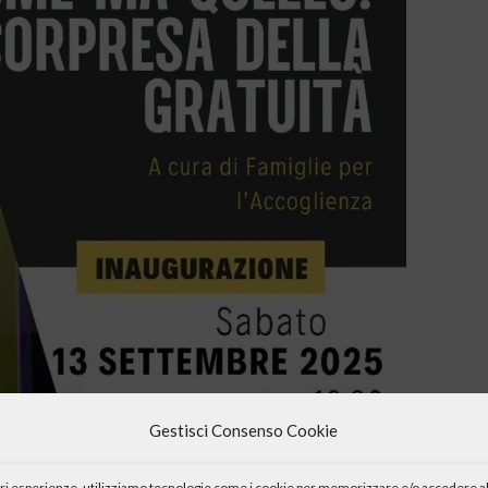
Gestisci Consenso Cookie
iori esperienze, utilizziamo tecnologie come i cookie per memorizzare e/o accedere al