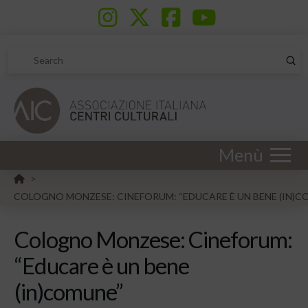
Sub
Search
Menù
HOME
>
COLOGNO MONZESE: CINEFORUM: “EDUCARE È UN BENE (IN)C
Cologno Monzese: Cineforum:
“Educare è un bene
(in)comune”