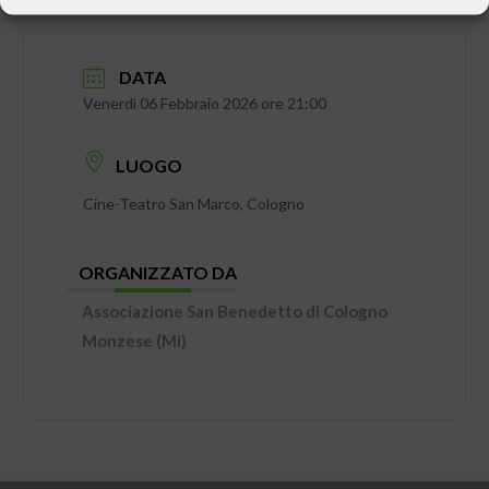
DATA
Venerdì 06 Febbraio 2026 ore 21:00
LUOGO
Cine-Teatro San Marco, Cologno
ORGANIZZATO DA
Associazione San Benedetto di Cologno
Monzese (Mi)