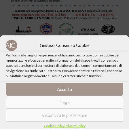
Gestisci Consenso Cookie
Per fornire le migliori esperienze, utilizziamo tecnologie come i cookie per
memorizzare e/o accedere alle informazioni del dispositivo. Il consenso a
queste tecnologie ci permetterà di elaborare dati come il comportamento di
navigazione o ID unici su questo sito. Non acconsentire o ritirare il consenso
CONDIVIDI QUESTO EVENTO
può influire negativamente su alcune caratteristiche e funzioni.
Accetta
Nega
Visualizza le preferenze
Cookie Policy
Privacy Policy