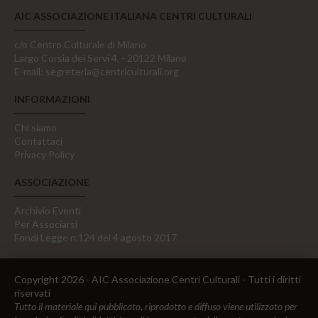
AIC ASSOCIAZIONE ITALIANA CENTRI CULTURALI
c/o Centro Culturale di Milano
Largo Corsia dei Servi 4, - 20122 Milano
E-mail:
segreteria@centriculturali.org
INFORMAZIONI
Chi siamo
Contattaci
Privacy Policy
ASSOCIAZIONE
Archivio Eventi
Per Associarsi
Fondi Legge n.124 del 4 agosto 2017
Copyright 2026 - AIC Associazione Centri Culturali - Tutti i diritti
riservati
Tutto il materiale qui pubblicato, riprodotto e diffuso viene utilizzato per