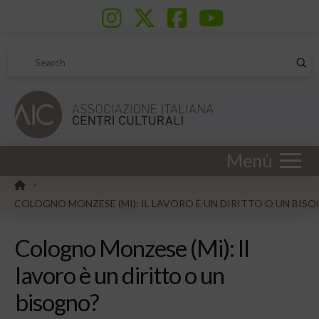
Sub
Search
Menù
HOME
>
COLOGNO MONZESE (MI): IL LAVORO È UN DIRITTO O UN BIS
Cologno Monzese (Mi): Il
lavoro è un diritto o un
bisogno?