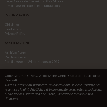
Largo Corsia dei Servi 4, - 20122 Milano
E-mail:
segreteria@centriculturali.org
INFORMAZIONI
Chi siamo
Contattaci
Privacy Policy
ASSOCIAZIONE
Archivio Eventi
Per Associarsi
Fondi Legge n.124 del 4 agosto 2017
Copyright 2026 - AIC Associazione Centri Culturali - Tutti i diritti
riservati
Tutto il materiale qui pubblicato, riprodotto e diffuso viene utilizzato per
le esclusive finalità didattiche e di insegnamento della nostra associazione,
al solo fine di suscitare una discussione, una critica e comunque una
riflessione.