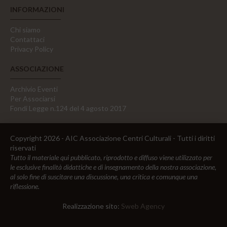
INFORMAZIONI
Chi siamo
Contattaci
Privacy Policy
ASSOCIAZIONE
Archivio Eventi
Per Associarsi
Fondi Legge n.124 del 4 agosto 2017
Copyright 2026 - AIC Associazione Centri Culturali - Tutti i diritti
riservati
Tutto il materiale qui pubblicato, riprodotto e diffuso viene utilizzato per
le esclusive finalità didattiche e di insegnamento della nostra associazione,
al solo fine di suscitare una discussione, una critica e comunque una
riflessione.
Realizzazione sito:
Sweb Agency