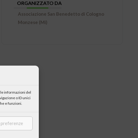
ORGANIZZATO DA
Associazione San Benedetto di Cologno
Monzese (Mi)
le informazioni del
igazione o ID unici
he e funzioni.
e preferenze