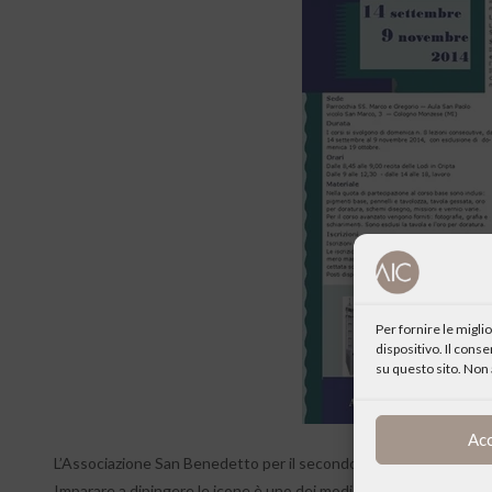
Per fornire le migl
dispositivo. Il cons
su questo sito. Non 
Ac
L’Associazione San Benedetto per il secondo anno organizza due nuov
Imparare a dipingere le icone è uno dei modi di testimoniare la f