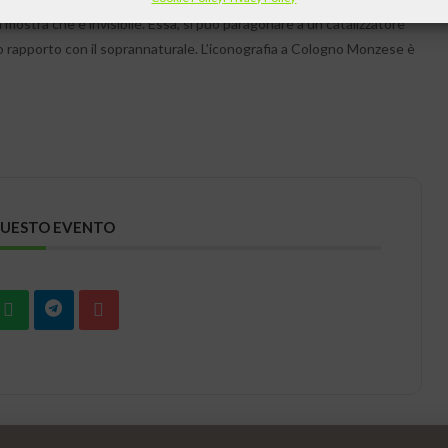
a mostra che è invisibile. Essa, si può paragonare a un catalizzatore
 loro rapporto con il soprannaturale. L’iconografia a Cologno Monzese è
QUESTO EVENTO