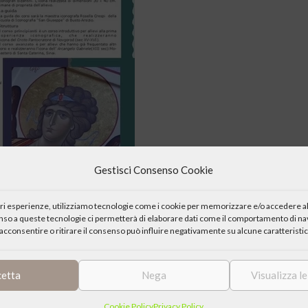
Gestisci Consenso Cookie
iori esperienze, utilizziamo tecnologie come i cookie per memorizzare e/o accedere al
enso a queste tecnologie ci permetterà di elaborare dati come il comportamento di nav
acconsentire o ritirare il consenso può influire negativamente su alcune caratteristic
cetta
Nega
Visualizza l
i corsi di iconografia per per principianti e allievi di 2° livello.
Cookie Policy
Privacy Policy
ede in Gesù Cristo per cooperare alla missione evangelizzatrice della