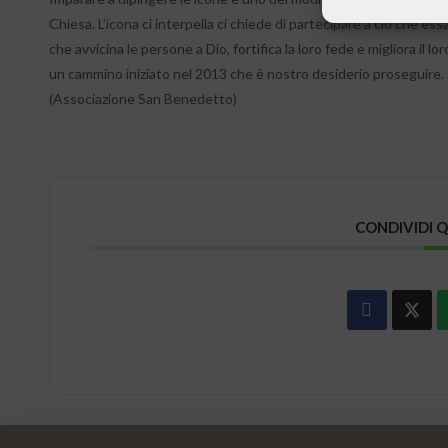
Chiesa. L’icona ci interpella ci chiede di partecipare a ciò che ess
che avvicina le persone a Dio, fortifica la loro fede e migliora il
un cammino iniziato nel 2013 che è nostro desiderio proseguire.
(Associazione San Benedetto)
CONDIVIDI 