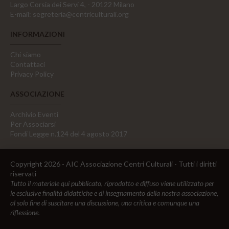
Largo Corsia dei Servi 4, - 20122 Milano
E-mail:
segreteria@centriculturali.org
INFORMAZIONI
Chi siamo
Contattaci
Privacy Policy
ASSOCIAZIONE
Archivio Eventi
Per Associarsi
Fondi Legge n.124 del 4 agosto 2017
Copyright 2026 - AIC Associazione Centri Culturali - Tutti i diritti
riservati
Tutto il materiale qui pubblicato, riprodotto e diffuso viene utilizzato per
le esclusive finalità didattiche e di insegnamento della nostra associazione,
al solo fine di suscitare una discussione, una critica e comunque una
riflessione.