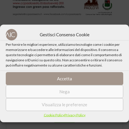
Prenotazione obbligatoria sul sito
Gestisci Consenso Cookie
www.ccpaolosesto.it/dostoevskij-200
(sarà inviata mail di
conferma).
Per fornire le migliori esperienze, utilizziamo tecnologie come i cookie per
memorizzare e/o accedere alle informazioni del dispositivo. Il consenso a
Ingresso con green pass rafforzato.
queste tecnologie ci permetterà di elaborare dati come il comportamento di
Per informazioni: segreteria@ccpaolosesto.it –
navigazione o ID unici su questo sito. Non acconsentire o ritirare il consenso
può influire negativamente su alcune caratteristiche e funzioni.
www.ccpaolosesto.it
Accetta
Scarica
la locandina dell’incontro
Nega
Visualizza le preferenze
Cookie Policy
Privacy Policy
CONDIVIDI QUESTO EVENTO