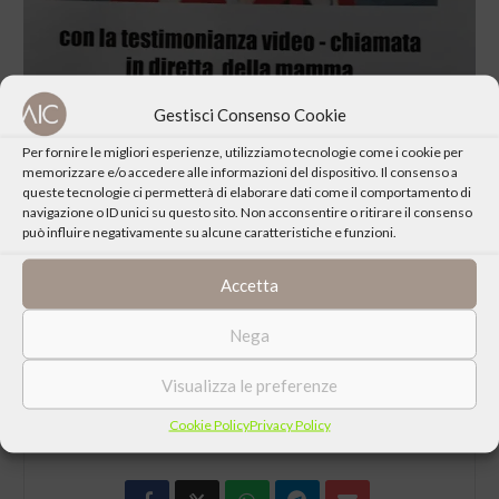
Gestisci Consenso Cookie
Per fornire le migliori esperienze, utilizziamo tecnologie come i cookie per
Una vita offerta per Gesù, la Chiesa e il Papa, un esempio di fede
memorizzare e/o accedere alle informazioni del dispositivo. Il consenso a
per i giovani e per tutti noi.
queste tecnologie ci permetterà di elaborare dati come il comportamento di
navigazione o ID unici su questo sito. Non acconsentire o ritirare il consenso
può influire negativamente su alcune caratteristiche e funzioni.
Con la testimonianza video – chiamata in diretta della mamma.
Interviene: Prof. Roberto Castenetto
Accetta
Nega
Visualizza le preferenze
CONDIVIDI QUESTO EVENTO
Cookie Policy
Privacy Policy