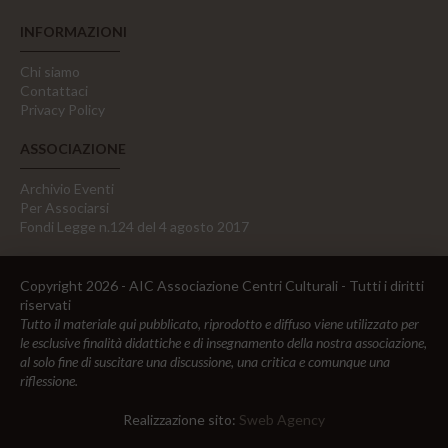
INFORMAZIONI
Chi siamo
Contattaci
Privacy Policy
ASSOCIAZIONE
Archivio Eventi
Per Associarsi
Fondi Legge n.124 del 4 agosto 2017
Copyright 2026 - AIC Associazione Centri Culturali - Tutti i diritti
riservati
Tutto il materiale qui pubblicato, riprodotto e diffuso viene utilizzato per
le esclusive finalità didattiche e di insegnamento della nostra associazione,
al solo fine di suscitare una discussione, una critica e comunque una
riflessione.
Realizzazione sito:
Sweb Agency