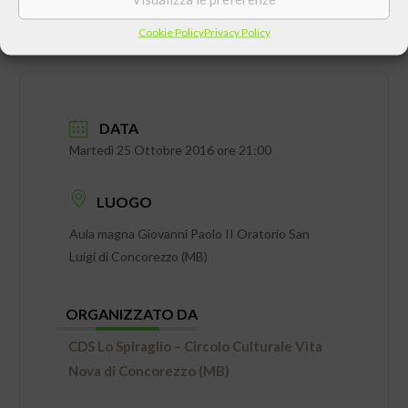
Cookie Policy
Privacy Policy
DATA
Martedì 25 Ottobre 2016 ore 21:00
LUOGO
Aula magna Giovanni Paolo II Oratorio San
Luigi di Concorezzo (MB)
ORGANIZZATO DA
CDS Lo Spiraglio – Circolo Culturale Vita
Nova di Concorezzo (MB)