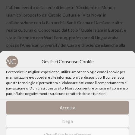
L’ultimo evento della serie di incontri “Occidente e Mondo
islamico”, proposto dal Circolo Culturale “Vita Nova” in
collaborazione con la Parrocchia Santi Cosma e Damiano e altre
realtà culturali di Concorezzo dal titolo “Quale Islam in Europa”, è
stato l’incontro con Wael Farouq, professore di Lingua araba
presso l’American University del Cairo e di Scienze islamiche alla
facoltà Copto-Cattolica di Sakakini di Il Cairo. Attualmente
insegna Lingua araba presso l’Università Cattolica di Milano
Gestisci Consenso Cookie
Per fornire le migliori esperienze, utilizziamo tecnologie come i cookie per
memorizzare e/o accedere alle informazioni del dispositivo. Il consenso a
queste tecnologie ci permetterà di elaborare dati come il comportamento di
navigazione o ID unici su questo sito. Non acconsentire o ritirare il consenso
può influire negativamente su alcune caratteristiche e funzioni.
CONDIVIDI QUESTO EVENTO
Accetta
Nega
Visualizza le preferenze