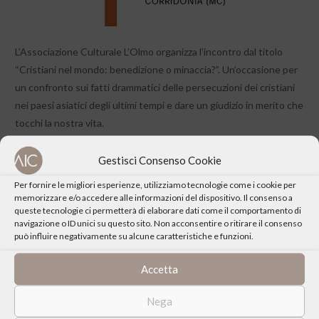
L’Associazione Culturale L’Olmo organizza l’incontro dal titolo
“Cristiani nel mondo: benedizione o minaccia?”. Un’occasione per
un confronto sui fatti drammatici delle persecuzioni dei cristiani
nei paesi asiatici degli ultimi tempi e dare un giudizio in merito che
tocchi la nostra vita.
Interviene
Gestisci Consenso Cookie
padre Bernardo Cervellera, missionario del PIME, responsabile
Per fornire le migliori esperienze, utilizziamo tecnologie come i cookie per
dell’agenzia giornalistica Asia News
memorizzare e/o accedere alle informazioni del dispositivo. Il consenso a
queste tecnologie ci permetterà di elaborare dati come il comportamento di
navigazione o ID unici su questo sito. Non acconsentire o ritirare il consenso
può influire negativamente su alcune caratteristiche e funzioni.
Accetta
CONDIVIDI QUESTO EVENTO
Nega