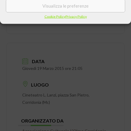
Visualizza le preferenze
Cookie Policy
Privacy Policy
DATA
Giovedì 19 Marzo 2015 ore 21:05
LUOGO
Cineteatro L. Lanzi, piazza San Pietro,
Corridonia (Mc)
ORGANIZZATO DA