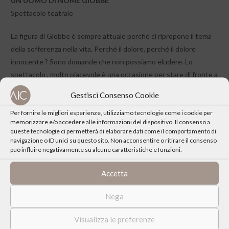
UN UOMO DI NOME GIOBBE
Spettacolo teatrale
La figura di Giobbe è sempre attuale perché ci ripropone il tema
della sofferenza nella vita. Perché il dolore, perché il dolore
innocente ? Sono domande che non possiamo eludere. Lo
spettacolo , molto piacevole è una occasione per stare di fronte a
queste domande senza censurarle.
Gestisci Consenso Cookie
Vedi la
Pagina Facebook
dell”Associazione
Per fornire le migliori esperienze, utilizziamo tecnologie come i cookie per
memorizzare e/o accedere alle informazioni del dispositivo. Il consenso a
queste tecnologie ci permetterà di elaborare dati come il comportamento di
navigazione o ID unici su questo sito. Non acconsentire o ritirare il consenso
può influire negativamente su alcune caratteristiche e funzioni.
Accetta
CONDIVIDI QUESTO EVENTO
Nega
Visualizza le preferenze