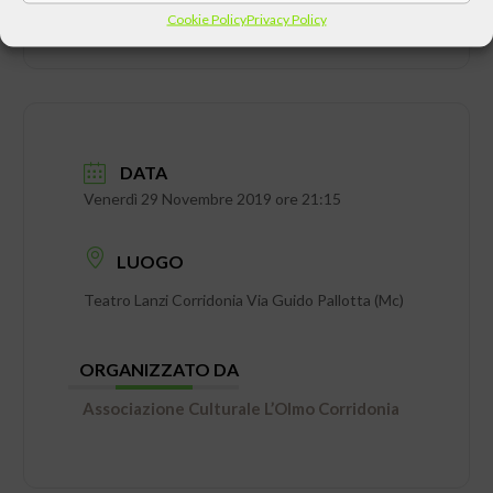
Cookie Policy
Privacy Policy
DATA
Venerdì 29 Novembre 2019 ore 21:15
LUOGO
Teatro Lanzi Corridonia Via Guido Pallotta (Mc)
ORGANIZZATO DA
Associazione Culturale L’Olmo Corridonia