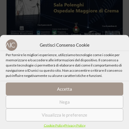
Gestisci Consenso Cookie
Per fornire le migliori esperienze, utilizziamo tecnologie come i cookie per
memorizzare e/o accedere alle informazioni del dispositivo. Il consenso a
queste tecnologie ci permetterà di elaborare dati come il comportamento di
navigazione o ID unici su questo sito. Non acconsentire o ritirare il consenso
CONDIVIDI QUESTO EVENTO
può influire negativamente su alcune caratteristiche e funzioni.
Accetta
Nega
Visualizza le preferenze
Cookie Policy
Privacy Policy