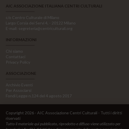
AIC ASSOCIAZIONE ITALIANA CENTRI CULTURALI
c/o Centro Culturale di Milano
Largo Corsia dei Servi 4, - 20122 Milano
E-mail:
segreteria@centriculturali.org
INFORMAZIONI
Chi siamo
Contattaci
Privacy Policy
ASSOCIAZIONE
Archivio Eventi
Per Associarsi
Fondi Legge n.124 del 4 agosto 2017
Copyright 2026 - AIC Associazione Centri Culturali - Tutti i diritti
riservati
Tutto il materiale qui pubblicato, riprodotto e diffuso viene utilizzato per