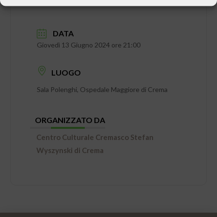
DATA
Giovedì 13 Giugno 2024 ore 21:00
LUOGO
Sala Polenghi, Ospedale Maggiore di Crema
ORGANIZZATO DA
Centro Culturale Cremasco Stefan
Wyszynski di Crema