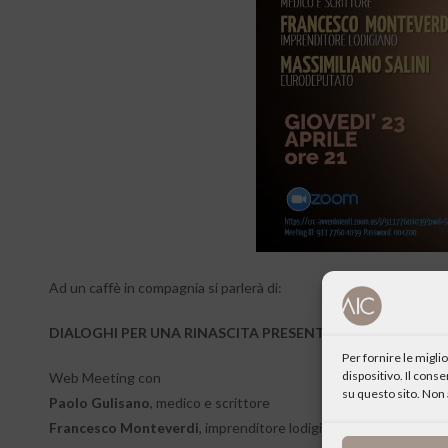
Ad un caffè in compagnia si parlerà di:
DIALOGHI PER UNA RINASCITA PRESENTE
Per fornire le migl
dispositivo. Il cons
Web Meeting con
su questo sito. Non 
Paolo Gulisano
, medico e scrittore
Francesco Monteverdi
, imprenditore lodigiano