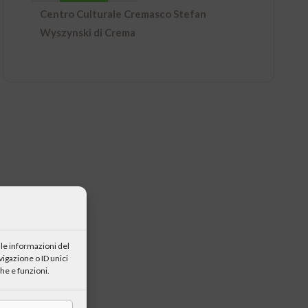
Centro Culturale Cremasco Stefan
Wyszynski di Crema
le informazioni del
igazione o ID unici
he e funzioni.