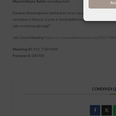
Massimiliano Salini
, eurodeputato
Ac
Davanti all’emergenza sanitaria in corso sono molti i sentimenti 
sentiamo ci ferisce, ci urta e, inevitabilmente, ci chiama ad una
tale coscienza già oggi?
Join Zoom Meeting
https://crc-avvenimenti.zoom.us/j/911
Meeting ID:
911 7760 4039
Password:
004700
CONDIVIDI 