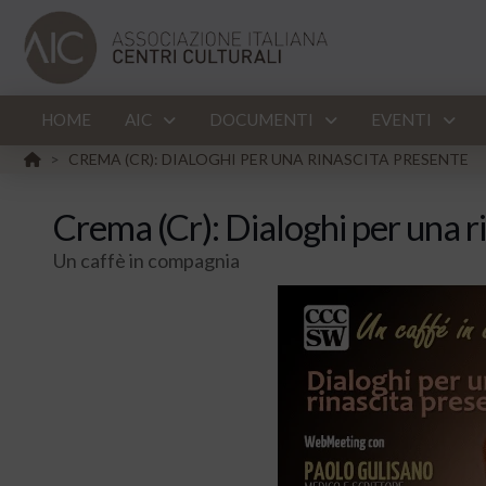
HOME
AIC
DOCUMENTI
EVENTI
HOME
CREMA (CR): DIALOGHI PER UNA RINASCITA PRESENTE
>
Crema (Cr): Dialoghi per una r
Un caffè in compagnia