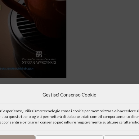
Gestisci Consenso Cookie
iori esperienze, utilizziamo tecnologie come i cookie per memorizzare e/o accedere al
enso a queste tecnologie ci permetterà di elaborare dati come il comportamento di nav
acconsentire o ritirare il consenso può influire negativamente su alcune caratteristic