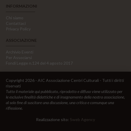
INFORMAZIONI
Chi siamo
Contattaci
Privacy Policy
ASSOCIAZIONE
Archivio Eventi
Per Associarsi
Fondi Legge n.124 del 4 agosto 2017
Copyright 2026 - AIC Associazione Centri Culturali - Tutti i diritti
riservati
Tutto il materiale qui pubblicato, riprodotto e diffuso viene utilizzato per
le esclusive finalità didattiche e di insegnamento della nostra associazione,
al solo fine di suscitare una discussione, una critica e comunque una
riflessione.
Realizzazione sito:
Sweb Agency